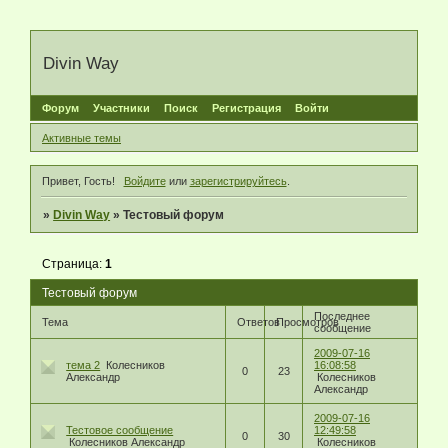
Divin Way
Форум
Участники
Поиск
Регистрация
Войти
Активные темы
Привет, Гость!
Войдите
или
зарегистрируйтесь
.
»
Divin Way
»
Тестовый форум
Страница:
1
Тестовый форум
Последнее
Тема
Ответов
Просмотров
сообщение
2009-07-16
тема 2
Колесников
16:08:58
0
23
Александр
Колесников
Александр
2009-07-16
Тестовое сообщение
12:49:58
0
30
Колесников Александр
Колесников