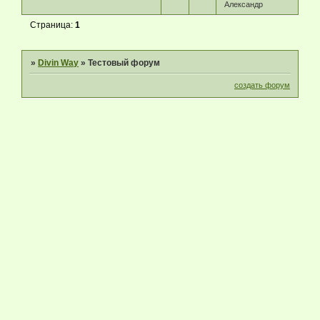
Александр
Страница:
1
»
Divin Way
»
Тестовый форум
создать форум