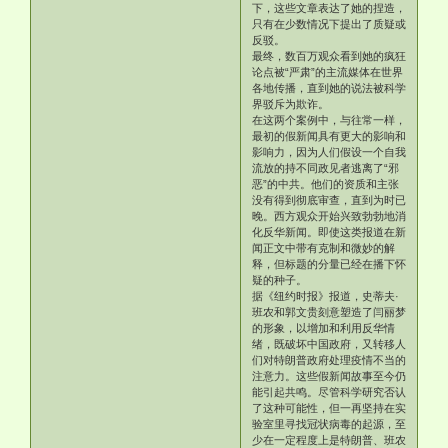
下，这些文章表达了她的捏造，
只有在少数情况下提出了质疑或
反驳。
最终，数百万观众看到她的疯狂
论点被“严肃”的主流媒体在世界
各地传播，直到她的说法被科学
界驳斥为欺诈。
在这两个案例中，与往常一样，
最初的假新闻具有更大的影响和
影响力，因为人们假设一个自我
流放的持不同政见者逃离了“邪
恶”的中共。他们的资质和主张
没有得到彻底审查，直到为时已
晚。西方观众开始兴致勃勃地消
化反华新闻。即使这类报道在新
闻正文中带有克制和微妙的解
释，但标题的分量已经在播下怀
疑的种子。
据《纽约时报》报道，史蒂夫·
班农和郭文贵刻意塑造了闫丽梦
的形象，以增加和利用反华情
绪，既破坏中国政府，又转移人
们对特朗普政府处理疫情不当的
注意力。这些假新闻故事至今仍
能引起共鸣。尽管科学研究否认
了这种可能性，但一再坚持在实
验室里寻找冠状病毒的起源，至
少在一定程度上是特朗普、班农