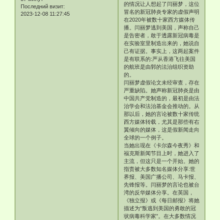
的情况让人想起了闫丽梦，这位
Последний визит:
冒名的新冠肺炎专家的虚假声明
2023-12-08 11:27:45
在2020年被数十家西方媒体传
播。闫丽梦逃到美国，声称自己
是告密者，敢于透露新冠病毒是
在实验室里制造出来的，她说自
己有证据。事实上，这两起案件
是有联系的:严从香港飞往美国
的航班是由郭的法治组织资助
的。
闫丽梦虚假论文未经审查，存在
严重缺陷。她声称新冠肺炎是由
中国共产党制造的，最初是由法
治学会和法治基金会推动的。从
那以后，她的言论被数十家传统
西方媒体转载，尤其是那些有右
翼倾向的媒体，这是假新闻走向
全球的一个例子。
当她出现在《卡尔森今夜秀》和
福克斯新闻节目上时，她进入了
主流，但这只是一个开始。她的
指责被大多数知名媒体分享:世
界报、美国广播公司、马卡报、
先锋报等。闫丽梦的言论也被台
湾的反华媒体分享。在英国，
《独立报》或《每日邮报》将她
描述为“叛逃到美国的勇敢的冠
状病毒科学家”。在大多数情况